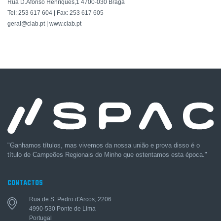
Rua D.Afonso Henriques,1 4700-030 Braga
Tel: 253 617 604 | Fax: 253 617 605
geral@ciab.pt | www.ciab.pt
"Ganhamos títulos, mas vivemos da nossa união e prova disso é o
título de Campeões Regionais do Minho que ostentamos esta época."
CONTACTOS
Rua de S. Pedro d'Arcos, 2206
4990-530 Ponte de Lima
Portugal